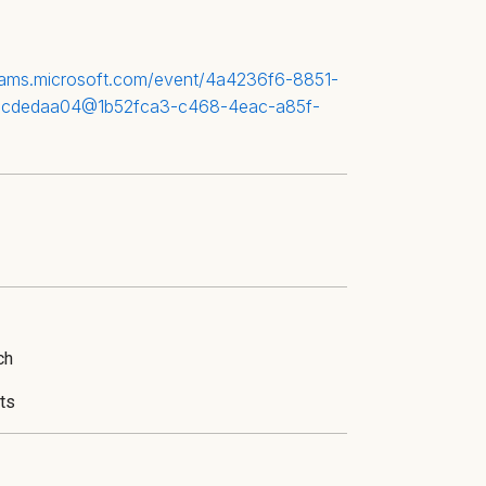
teams.microsoft.com/event/4a4236f6-8851-
9cdedaa04@1b52fca3-c468-4eac-a85f-
ch
ts