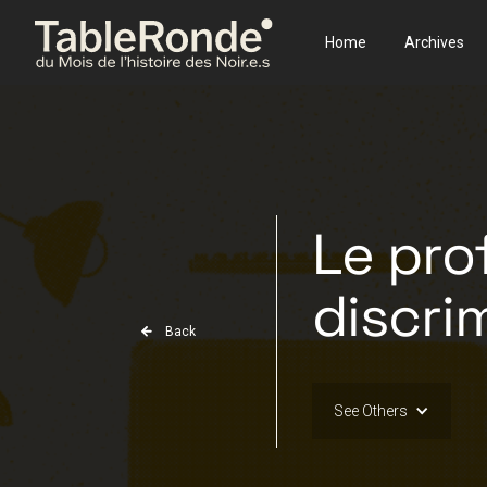
Home
Archives
Le prof
discri
Back
See Others