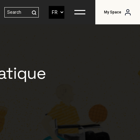
My Space
ratique