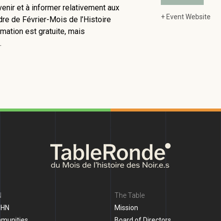
nir et à informer relativement aux
+ Event Website
dre de Février-Mois de l’Histoire
rmation est gratuite, mais
.
N
The Table
MHN
Mission
mmunities
Board of Directors