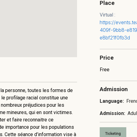
Place
Virtual :
https://events.
409f-9bb8-e81
e8bf21f0fb3d
Price
Free
Admission
e la personne, toutes les formes de
 le profilage racial constitue une
Language:
Fren
de nombreux préjudices pour les
e mineures, qui en sont victimes.
Admission:
Adul
r et faire reconnaitre ce
de importance pour les populations
Ticketing
s. Cette séance d’information vise à